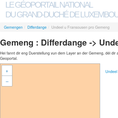
LE GÉOPORTAIL NATIONAL
DU GRAND-DUCHÉ DE LUXEMBO
Gemengen
/
Differdange
/
Undeel u Fransousen pro Gemeng
Gemeng : Differdange -> Und
Hei fannt dir eng Duerstellung vun dem Layer an der Gemeng, déi dir 
Geoportal.
+
Undeel
–