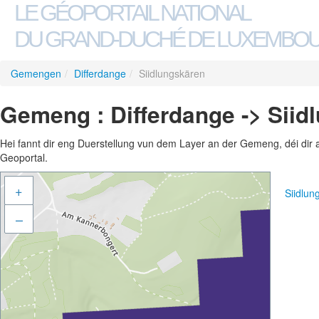
LE GÉOPORTAIL NATIONAL
DU GRAND-DUCHÉ DE LUXEMBO
Gemengen
/
Differdange
/
Siidlungskären
Gemeng : Differdange -> Siid
Hei fannt dir eng Duerstellung vun dem Layer an der Gemeng, déi dir 
Geoportal.
+
Siidlu
–