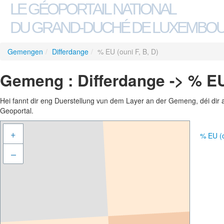
LE GÉOPORTAIL NATIONAL
DU GRAND-DUCHÉ DE LUXEMBO
Gemengen
/
Differdange
/
% EU (ouni F, B, D)
Gemeng : Differdange -> % EU 
Hei fannt dir eng Duerstellung vun dem Layer an der Gemeng, déi dir 
Geoportal.
+
% EU (
–