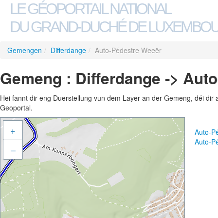
LE GÉOPORTAIL NATIONAL
DU GRAND-DUCHÉ DE LUXEMBO
Gemengen
/
Differdange
/
Auto-Pédestre Weeër
Gemeng : Differdange -> Aut
Hei fannt dir eng Duerstellung vun dem Layer an der Gemeng, déi dir 
Geoportal.
+
Auto-P
Auto-P
–