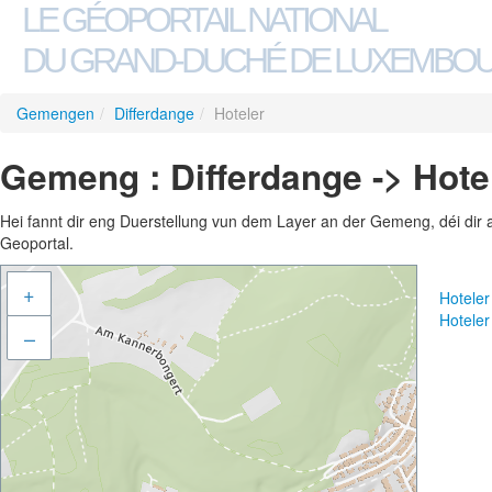
LE GÉOPORTAIL NATIONAL
DU GRAND-DUCHÉ DE LUXEMBO
Gemengen
/
Differdange
/
Hoteler
Gemeng : Differdange -> Hote
Hei fannt dir eng Duerstellung vun dem Layer an der Gemeng, déi dir 
Geoportal.
+
Hotele
Hotele
–