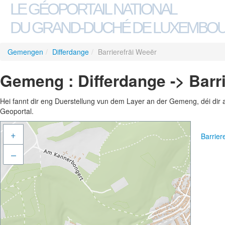
LE GÉOPORTAIL NATIONAL
DU GRAND-DUCHÉ DE LUXEMBO
Gemengen
/
Differdange
/
Barrierefräi Weeër
Gemeng : Differdange -> Barr
Hei fannt dir eng Duerstellung vun dem Layer an der Gemeng, déi dir 
Geoportal.
+
Barrier
–