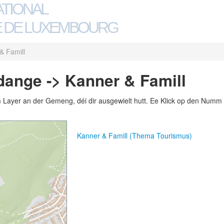
ATIONAL
 DE LUXEMBOURG
& Famill
dange -> Kanner & Famill
m Layer an der Gemeng, déi dir ausgewielt hutt. Ee Klick op den Numm 
Kanner & Famill (Thema Tourismus)