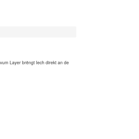
vum Layer brëngt Iech direkt an de