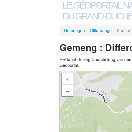
LE GÉOPORTAIL N
DU GRAND-DUCHÉ
Gemengen
/
Differdange
/
Kanner 
Gemeng : Differ
Hei fannt dir eng Duerstellung vun de
Geoportal.
+
–