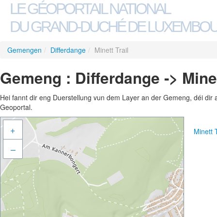
LE GÉOPORTAIL NATIONAL
DU GRAND-DUCHÉ DE LUXEMBO
Gemengen
/
Differdange
/
Minett Trail
Gemeng : Differdange -> Minet
Hei fannt dir eng Duerstellung vun dem Layer an der Gemeng, déi dir 
Geoportal.
+
Minett 
–