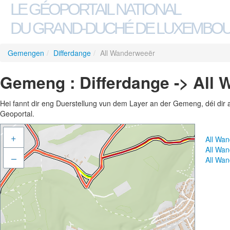
LE GÉOPORTAIL NATIONAL
DU GRAND-DUCHÉ DE LUXEMBO
Gemengen
/
Differdange
/
All Wanderweeër
Gemeng : Differdange -> All
Hei fannt dir eng Duerstellung vun dem Layer an der Gemeng, déi dir 
Geoportal.
+
All Wa
All Wa
–
All Wa