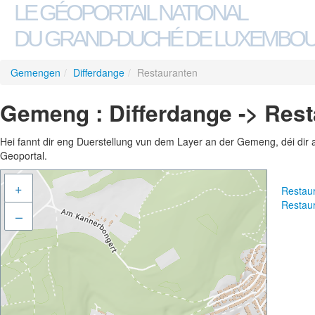
LE GÉOPORTAIL NATIONAL
DU GRAND-DUCHÉ DE LUXEMBO
Gemengen
/
Differdange
/
Restauranten
Gemeng : Differdange -> Res
Hei fannt dir eng Duerstellung vun dem Layer an der Gemeng, déi dir 
Geoportal.
+
Restau
Restau
–