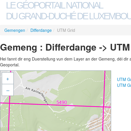
LE GÉOPORTAIL NATIONAL
DU GRAND-DUCHÉ DE LUXEMBO
Gemengen
/
Differdange
/
UTM Grid
Gemeng : Differdange -> UTM
Hei fannt dir eng Duerstellung vun dem Layer an der Gemeng, déi dir 
Geoportal.
+
UTM Gr
UTM Gr
–