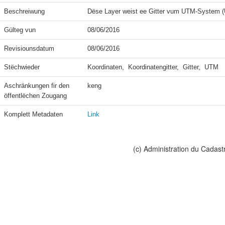
Beschreiwung
Dëse Layer weist ee Gitter vum UTM-System (
Gülteg vun
08/06/2016
Revisiounsdatum
08/06/2016
Stëchwieder
Koordinaten,  Koordinatengitter,  Gitter,  UTM
Aschränkungen fir den 
keng
öffentlëchen Zougang
Komplett Metadaten
Link
(c) Administration du Cadast