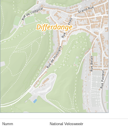
Numm
National Velosweeër