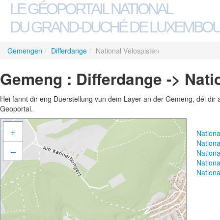
LE GÉOPORTAIL NATIONAL
DU GRAND-DUCHÉ DE LUXEMBO
Gemengen
/
Differdange
/
National Vëlospisten
Gemeng : Differdange -> Nati
Hei fannt dir eng Duerstellung vun dem Layer an der Gemeng, déi dir 
Geoportal.
+
Nationa
Nationa
–
Nation
Nationa
Nationa