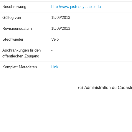
Beschreiwung
http://www.pistescyclables.lu
Gülteg vun
18/09/2013
Revisiounsdatum
18/09/2013
Stëchwieder
Velo
Aschränkungen fir den 
-
öffentlëchen Zougang
Komplett Metadaten
Link
(c) Administration du Cadast