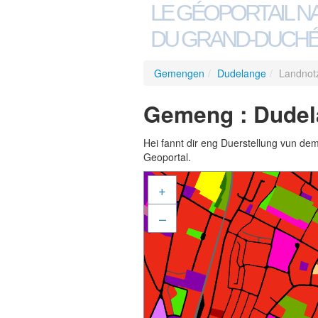
LE GÉOPORTAIL N
DU GRAND-DUCHÉ
Gemengen
/
Dudelange
/
Landnot
Gemeng : Dudel
Hei fannt dir eng Duerstellung vun de
Geoportal.
+
–