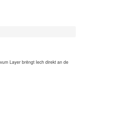
vum Layer brëngt Iech direkt an de