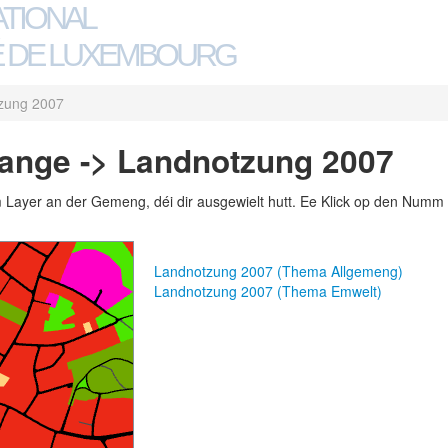
ATIONAL
 DE LUXEMBOURG
zung 2007
ange -> Landnotzung 2007
m Layer an der Gemeng, déi dir ausgewielt hutt. Ee Klick op den Numm 
Landnotzung 2007 (Thema Allgemeng)
Landnotzung 2007 (Thema Emwelt)