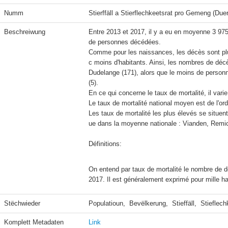
Numm
Stierffäll a Stierflechkeetsrat pro Gemeng (Du
Beschreiwung
Entre 2013 et 2017, il y a eu en moyenne 3 97
de personnes décédées.

Comme pour les naissances, les décès sont 
c moins d'habitants. Ainsi, les nombres de déc
Dudelange (171), alors que le moins de person
(5).

En ce qui concerne le taux de mortalité, il va
Le taux de mortalité national moyen est de l'ord
Les taux de mortalité les plus élevés se situ
ue dans la moyenne nationale : Vianden, Remic
Définitions:
On entend par taux de mortalité le nombre de d
2017. Il est généralement exprimé pour mille ha
Stëchwieder
Populatioun,  Bevëlkerung,  Stieffäll,  Stieflech
Komplett Metadaten
Link