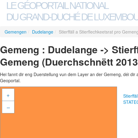
LE GÉOPORTAIL NATIONAL
DU GRAND-DUCHÉ DE LUXEMBO
Gemengen
/
Dudelange
/
Stierffäll a Stierflechkeetsrat pro Gem
Gemeng : Dudelange -> Stierffä
Gemeng (Duerchschnëtt 2013
Hei fannt dir eng Duerstellung vun dem Layer an der Gemeng, déi dir 
Geoportal.
+
Stierff
STATE
–