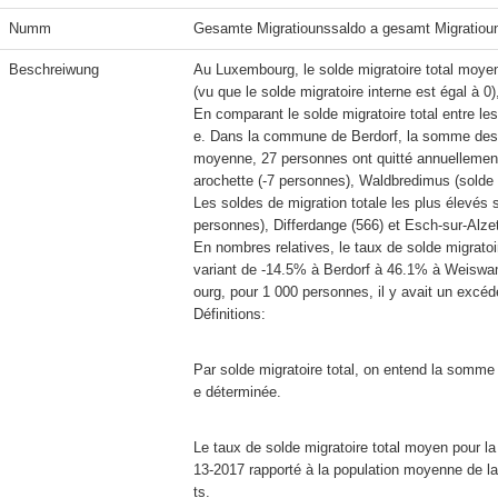
Numm
Gesamte Migratiounssaldo a gesamt Migratiou
Beschreiwung
Au Luxembourg, le solde migratoire total moyen
(vu que le solde migratoire interne est égal à 
En comparant le solde migratoire total entre le
e. Dans la commune de Berdorf, la somme des sol
moyenne, 27 personnes ont quitté annuellemen
arochette (-7 personnes), Waldbredimus (solde é
Les soldes de migration totale les plus élevé
personnes), Differdange (566) et Esch-sur-Alzett
En nombres relatives, le taux de solde migrato
variant de -14.5% à Berdorf à 46.1% à Weis
Définitions:
Par solde migratoire total, on entend la somme d
e déterminée.
Le taux de solde migratoire total moyen pour la 
13-2017 rapporté à la population moyenne de la 
ts.