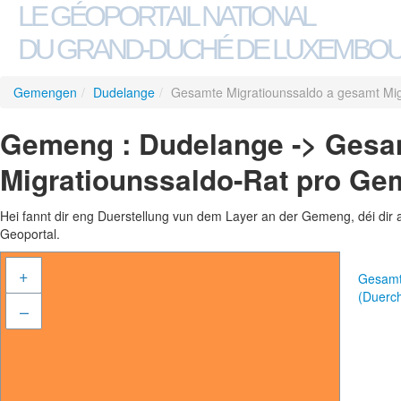
LE GÉOPORTAIL NATIONAL
DU GRAND-DUCHÉ DE LUXEMBO
Gemengen
/
Dudelange
/
Gesamte Migratiounssaldo a gesamt Mi
Gemeng : Dudelange -> Gesa
Migratiounssaldo-Rat pro Ge
Hei fannt dir eng Duerstellung vun dem Layer an der Gemeng, déi dir 
Geoportal.
+
Gesamt
(Duerc
–