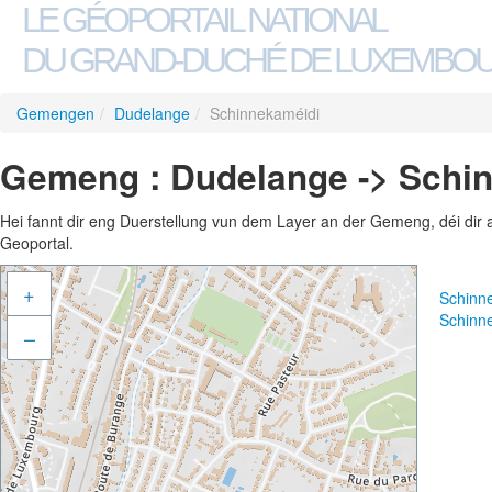
LE GÉOPORTAIL NATIONAL
DU GRAND-DUCHÉ DE LUXEMBO
Gemengen
/
Dudelange
/
Schinnekaméidi
Gemeng : Dudelange -> Schi
Hei fannt dir eng Duerstellung vun dem Layer an der Gemeng, déi dir 
Geoportal.
+
Schinn
Schinn
–