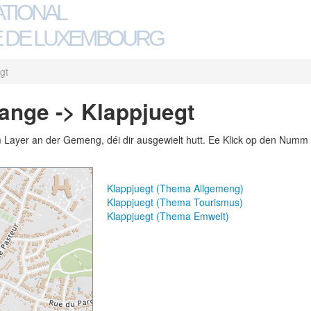
ATIONAL
 DE LUXEMBOURG
gt
ange -> Klappjuegt
m Layer an der Gemeng, déi dir ausgewielt hutt. Ee Klick op den Numm 
Klappjuegt (Thema Allgemeng)
Klappjuegt (Thema Tourismus)
Klappjuegt (Thema Emwelt)