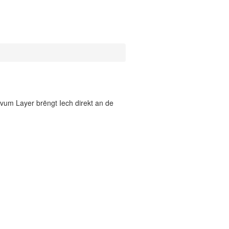
vum Layer brëngt Iech direkt an de