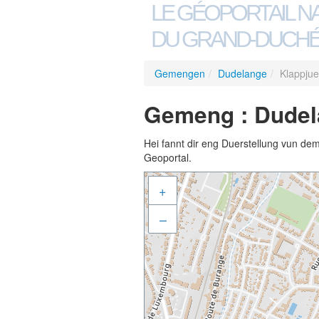
LE GÉOPORTAIL N
DU GRAND-DUCHÉ
Gemengen
/
Dudelange
/
Klappjue
Gemeng : Dudel
Hei fannt dir eng Duerstellung vun de
Geoportal.
+
–