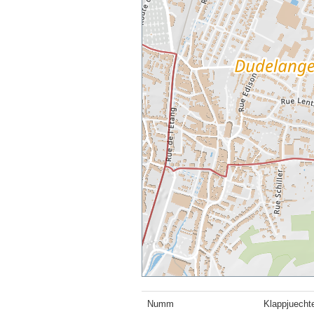
Numm
Klappjuecht