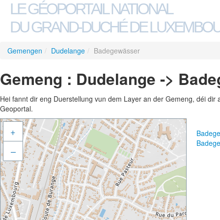
LE GÉOPORTAIL NATIONAL
DU GRAND-DUCHÉ DE LUXEMBO
Gemengen
/
Dudelange
/
Badegewässer
Gemeng : Dudelange -> Bad
Hei fannt dir eng Duerstellung vun dem Layer an der Gemeng, déi dir 
Geoportal.
+
Badege
Badege
–