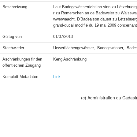
Beschreiwung
Laut Badegewässerrichtlinn sinn zu Lëtzebuerg
r zu Remerschen an de Badeweier zu Wäisswa
wwerwaacht. D'Badeaison dauert zu Lëtzebuerg
grand-ducal modifié du 19 mai 2009 concernan
Gülteg vun
01/07/2013
Stëchwieder
Uewerflächengewässer,  Badegewässer,  Bad
Aschränkungen fir den 
Keng Aschränkung
öffentlëchen Zougang
Komplett Metadaten
Link
(c) Administration du Cadast