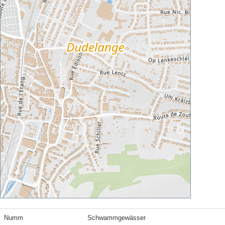
Numm
Schwammgewässer