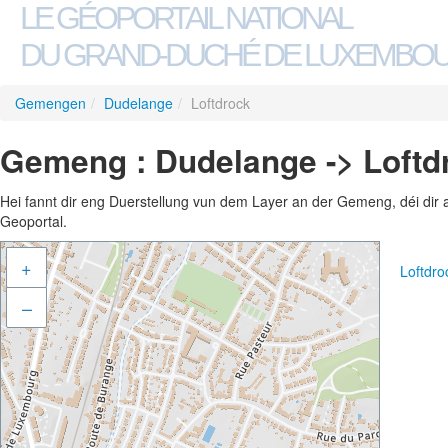
LE GÉOPORTAIL NATIONAL
DU GRAND-DUCHÉ DE LUXEMBO
Gemengen
/
Dudelange
/
Loftdrock
Gemeng : Dudelange -> Loftd
Hei fannt dir eng Duerstellung vun dem Layer an der Gemeng, déi dir 
Geoportal.
+
Loftdr
–