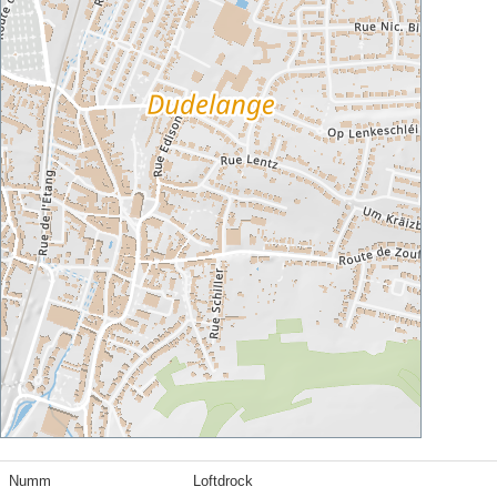
Numm
Loftdrock