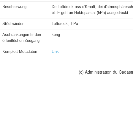
Beschreiwung
De Loftdrock ass d'Kraaft, dei d'atmosphäres
bt. E gett an Hektopascal (hPa) ausgedréckt.
Stëchwieder
Loftdrock,  hPa
Aschränkungen fir den 
keng
öffentlëchen Zougang
Komplett Metadaten
Link
(c) Administration du Cadast