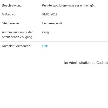
Beschreiwung
Punkte wou Drénkwaasser entholl gëtt.
Gülteg vun
01/01/2011
Stëchwieder
Entnamepunkt
Aschränkungen fir den 
keng
öffentlëchen Zougang
Komplett Metadaten
Link
(c) Administration du Cadast