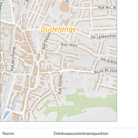
Numm
Drénkwaasserentnamepunkten