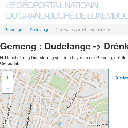
LE GÉOPORTAIL NATIONAL
DU GRAND-DUCHÉ DE LUXEMBO
Gemengen
/
Dudelange
/
Drénkwaasserentnamepunkten
Gemeng : Dudelange -> Dré
Hei fannt dir eng Duerstellung vun dem Layer an der Gemeng, déi dir 
Geoportal.
+
Drénkw
–