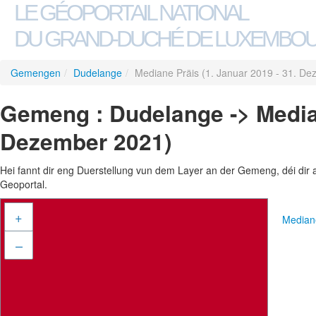
LE GÉOPORTAIL NATIONAL
DU GRAND-DUCHÉ DE LUXEMBO
Gemengen
/
Dudelange
/
Mediane Präis (1. Januar 2019 - 31. D
Gemeng : Dudelange -> Median
Dezember 2021)
Hei fannt dir eng Duerstellung vun dem Layer an der Gemeng, déi dir 
Geoportal.
+
Median
–