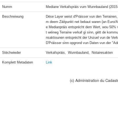
Numm
Mediane Verkafspräis vum Wunnbauland (2015
Beschreiwung
Dëse Layer weist d'Präisser vun den Terrainen
m deem Zäitpunkt net bebaut waren (an Euro/Ar)
e Medianpräis entsprécht dem Wert, wou 50% v
t wéineg Terraine verkaf gi sinn, gëtt de kommu
nsaktiounen entsprécht der Unzuel vun de Verk
D'Präisser sinn opgrond vun Daten vun der "Adm
Stëchwieder
Verkafspräis,  Wunnbauland,  Notairesakten
Komplett Metadaten
Link
(c) Administration du Cadast