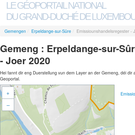
LE GÉOPORTAIL NATIONAL
DU GRAND-DUCHÉ DE LUXEMBO
Gemengen
/
Erpeldange-sur-Sûre
/
Emissiounshandelsregester - 
Gemeng : Erpeldange-sur-Sûr
- Joer 2020
Hei fannt dir eng Duerstellung vun dem Layer an der Gemeng, déi dir 
Geoportal.
+
Emissi
–