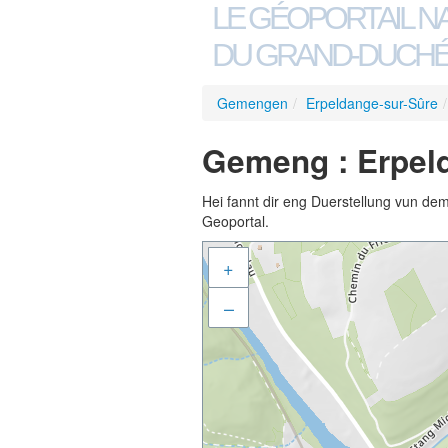
LE GÉOPORTAIL N
DU GRAND-DUCHÉ
Gemengen
/
Erpeldange-sur-Sûre
/
Gemeng : Erpeld
Hei fannt dir eng Duerstellung vun de
Geoportal.
+
–