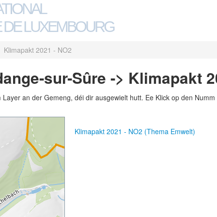
ATIONAL
 DE LUXEMBOURG
Klimapakt 2021 - NO2
ange-sur-Sûre -> Klimapakt 2
m Layer an der Gemeng, déi dir ausgewielt hutt. Ee Klick op den Numm 
Klimapakt 2021 - NO2 (Thema Emwelt)