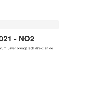
021 - NO2
vum Layer brëngt Iech direkt an de