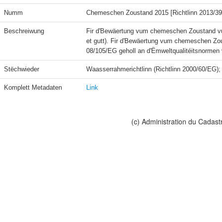
Numm
Chemeschen Zoustand 2015 [Richtlinn 2013/3
Beschreiwung
Fir d'Bewäertung vum chemeschen Zoustand vu
et gutt). Fir d'Bewäertung vum chemeschen Zous
08/105/EG geholl an d'Ëmweltqualitéitsnormen 
Stëchwieder
Waasserrahmerichtlinn (Richtlinn 2000/60/EG)
Komplett Metadaten
Link
(c) Administration du Cadast