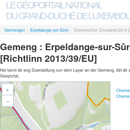
LE GÉOPORTAIL NATIONAL
DU GRAND-DUCHÉ DE LUXEMBO
Gemengen
/
Erpeldange-sur-Sûre
/
Chemeschen Zoustand 2015 [R
Gemeng : Erpeldange-sur-Sû
[Richtlinn 2013/39/EU]
Hei fannt dir eng Duerstellung vun dem Layer an der Gemeng, déi dir 
Geoportal.
+
Chemes
Chemes
–