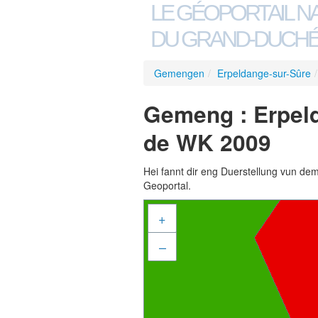
LE GÉOPORTAIL N
DU GRAND-DUCHÉ
Gemengen
/
Erpeldange-sur-Sûre
/
Gemeng : Erpel
de WK 2009
Hei fannt dir eng Duerstellung vun de
Geoportal.
+
–