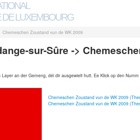
ATIONAL
 DE LUXEMBOURG
Chemeschen Zoustand vun de WK 2009
dange-sur-Sûre -> Chemesche
m Layer an der Gemeng, déi dir ausgewielt hutt. Ee Klick op den Numm 
Chemeschen Zoustand vun de WK 2009 (The
Chemeschen Zoustand vun de WK 2009 (The