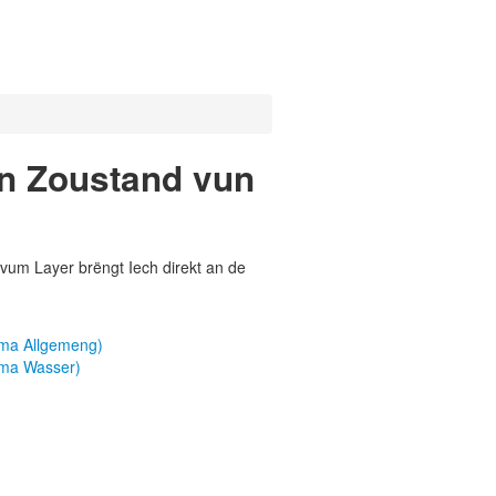
n Zoustand vun
vum Layer brëngt Iech direkt an de
ma Allgemeng)
ma Wasser)