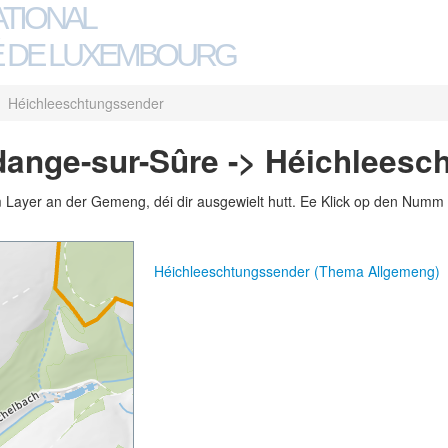
ATIONAL
 DE LUXEMBOURG
Héichleeschtungssender
dange-sur-Sûre -> Héichleesc
m Layer an der Gemeng, déi dir ausgewielt hutt. Ee Klick op den Numm 
Héichleeschtungssender (Thema Allgemeng)