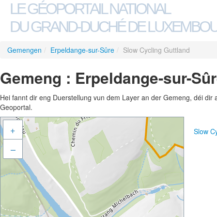
LE GÉOPORTAIL NATIONAL
DU GRAND-DUCHÉ DE LUXEMBO
Gemengen
/
Erpeldange-sur-Sûre
/
Slow Cycling Guttland
Gemeng : Erpeldange-sur-Sûre
Hei fannt dir eng Duerstellung vun dem Layer an der Gemeng, déi dir 
Geoportal.
+
Slow Cy
–