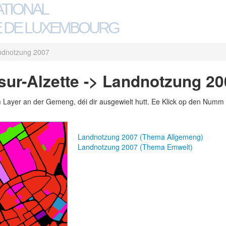
ATIONAL
 DE LUXEMBOURG
ndnotzung 2007
ur-Alzette -> Landnotzung 20
m Layer an der Gemeng, déi dir ausgewielt hutt. Ee Klick op den Numm 
Landnotzung 2007 (Thema Allgemeng)
Landnotzung 2007 (Thema Emwelt)