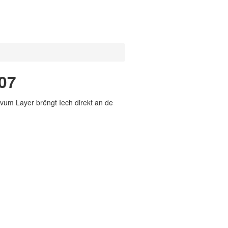
07
vum Layer brëngt Iech direkt an de