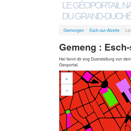
LE GÉOPORTAIL N
DU GRAND-DUCHÉ
Gemengen
/
Esch-sur-Alzette
/
La
Gemeng : Esch-s
Hei fannt dir eng Duerstellung vun de
Geoportal.
+
–