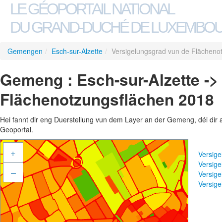
LE GÉOPORTAIL NATIONAL
DU GRAND-DUCHÉ DE LUXEMBO
Gemengen
/
Esch-sur-Alzette
/
Versigelungsgrad vun de Flächeno
Gemeng : Esch-sur-Alzette ->
Flächenotzungsflächen 2018
Hei fannt dir eng Duerstellung vun dem Layer an der Gemeng, déi dir 
Geoportal.
+
Versig
Versig
–
Versig
Versig