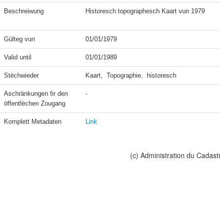
Beschreiwung
Historesch topographesch Kaart vun 1979 

Gülteg vun
01/01/1979
Valid until
01/01/1989
Stëchwieder
Kaart,  Topographie,  historesch
Aschränkungen fir den 
-
öffentlëchen Zougang
Komplett Metadaten
Link
(c) Administration du Cadast