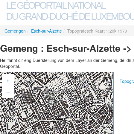
LE GÉOPORTAIL NATIONAL
DU GRAND-DUCHÉ DE LUXEMBO
Gemengen
/
Esch-sur-Alzette
/
Topografesch Kaart 1:20k 1979
Gemeng : Esch-sur-Alzette ->
Hei fannt dir eng Duerstellung vun dem Layer an der Gemeng, déi dir 
Geoportal.
+
Topogr
–