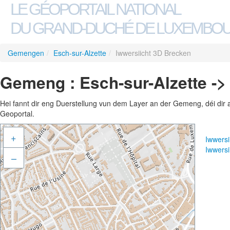
LE GÉOPORTAIL NATIONAL
DU GRAND-DUCHÉ DE LUXEMBO
Gemengen
/
Esch-sur-Alzette
/
Iwwersiicht 3D Brecken
Gemeng : Esch-sur-Alzette ->
Hei fannt dir eng Duerstellung vun dem Layer an der Gemeng, déi dir 
Geoportal.
+
Iwwers
Iwwers
–