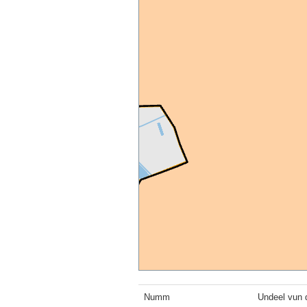
Numm
Undeel vun 