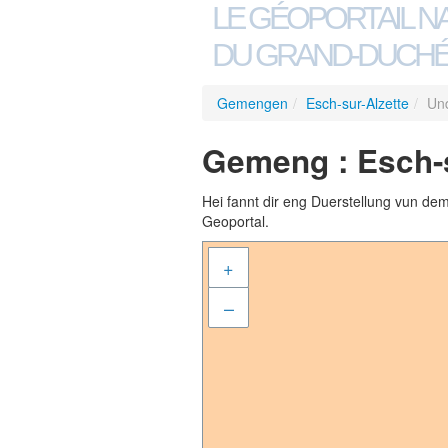
LE GÉOPORTAIL N
DU GRAND-DUCHÉ
Gemengen
/
Esch-sur-Alzette
/
Un
Gemeng : Esch-s
Hei fannt dir eng Duerstellung vun de
Geoportal.
+
–