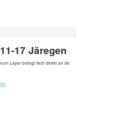
 11-17 Järegen
vum Layer brëngt Iech direkt an de
EC)