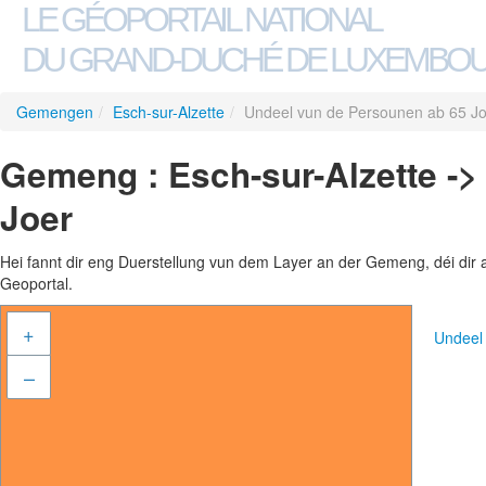
LE GÉOPORTAIL NATIONAL
DU GRAND-DUCHÉ DE LUXEMBO
Gemengen
/
Esch-sur-Alzette
/
Undeel vun de Persounen ab 65 J
Gemeng : Esch-sur-Alzette -
Joer
Hei fannt dir eng Duerstellung vun dem Layer an der Gemeng, déi dir 
Geoportal.
+
Undeel
–