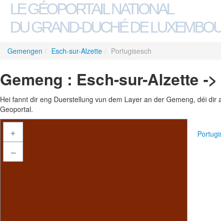
LE GÉOPORTAIL NATIONAL
DU GRAND-DUCHÉ DE LUXEMBO
Gemengen
/
Esch-sur-Alzette
/
Portugisesch
Gemeng : Esch-sur-Alzette ->
Hei fannt dir eng Duerstellung vun dem Layer an der Gemeng, déi dir 
Geoportal.
+
Portug
–