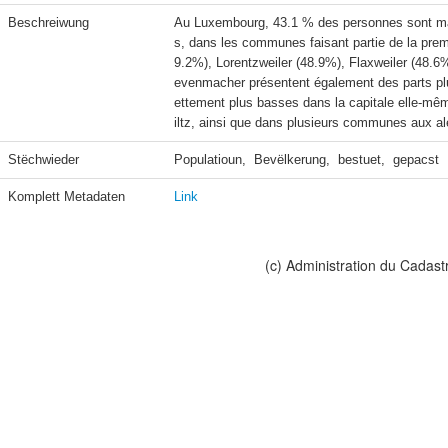
Beschreiwung
Au Luxembourg, 43.1 % des personnes sont mari
s, dans les communes faisant partie de la pre
9.2%), Lorentzweiler (48.9%), Flaxweiler (48.
evenmacher présentent également des parts plu
ettement plus basses dans la capitale elle-m
iltz, ainsi que dans plusieurs communes aux a
Stëchwieder
Populatioun,  Bevëlkerung,  bestuet,  gepacst
Komplett Metadaten
Link
(c) Administration du Cadast