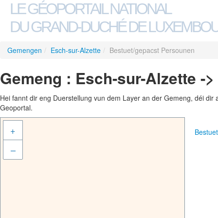
LE GÉOPORTAIL NATIONAL
DU GRAND-DUCHÉ DE LUXEMBO
Gemengen
/
Esch-sur-Alzette
/
Bestuet/gepacst Persounen
Gemeng : Esch-sur-Alzette -
Hei fannt dir eng Duerstellung vun dem Layer an der Gemeng, déi dir 
Geoportal.
+
Bestue
–