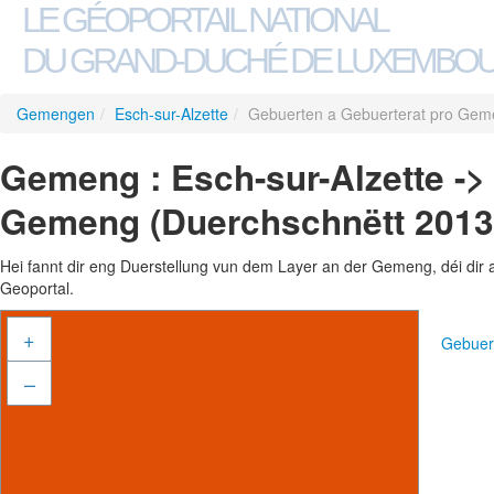
LE GÉOPORTAIL NATIONAL
DU GRAND-DUCHÉ DE LUXEMBO
Gemengen
/
Esch-sur-Alzette
/
Gebuerten a Gebuerterat pro Gem
Gemeng : Esch-sur-Alzette ->
Gemeng (Duerchschnëtt 2013
Hei fannt dir eng Duerstellung vun dem Layer an der Gemeng, déi dir 
Geoportal.
+
Gebuer
–