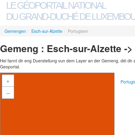
LE GÉOPORTAIL NATIONAL
DU GRAND-DUCHÉ DE LUXEMBO
Gemengen
/
Esch-sur-Alzette
/
Portugisen
Gemeng : Esch-sur-Alzette ->
Hei fannt dir eng Duerstellung vun dem Layer an der Gemeng, déi dir 
Geoportal.
+
Portug
–