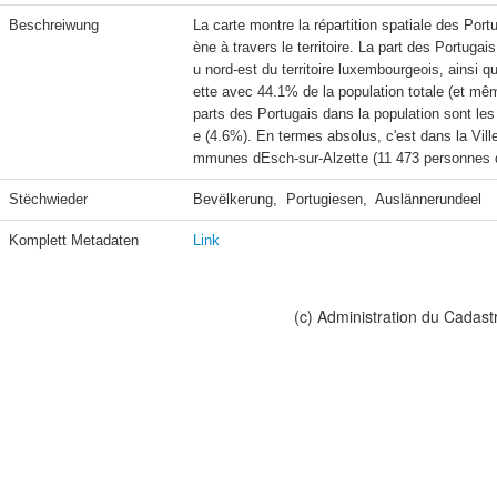
Beschreiwung
La carte montre la répartition spatiale des Po
ène à travers le territoire. La part des Portug
u nord-est du territoire luxembourgeois, ainsi 
ette avec 44.1% de la population totale (et mê
parts des Portugais dans la population sont le
e (4.6%). En termes absolus, c'est dans la Vil
mmunes dEsch-sur-Alzette (11 473 personnes de
Stëchwieder
Bevëlkerung,  Portugiesen,  Auslännerundeel
Komplett Metadaten
Link
(c) Administration du Cadast