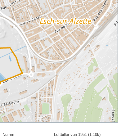
Numm
Loftbiller vun 1951 (1:10k)