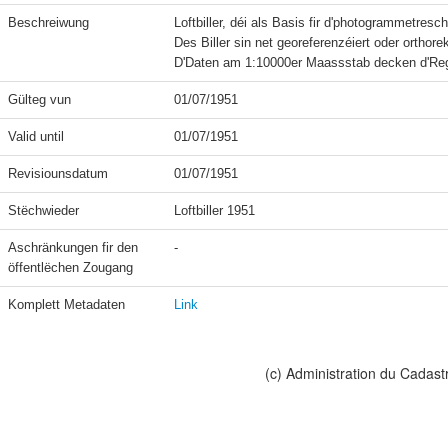
Beschreiwung
Loftbiller, déi als Basis fir d'photogrammetres
Des Biller sin net georeferenzéiert oder orthorekti
Gülteg vun
01/07/1951
Valid until
01/07/1951
Revisiounsdatum
01/07/1951
Stëchwieder
Loftbiller 1951
Aschränkungen fir den 
-
öffentlëchen Zougang
Komplett Metadaten
Link
(c) Administration du Cadast