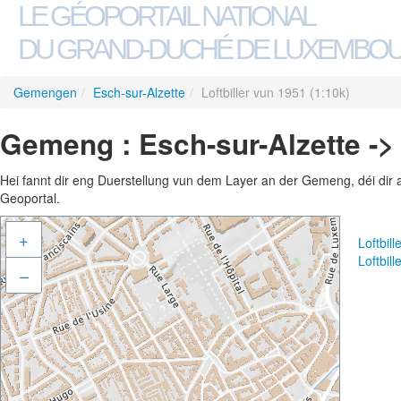
LE GÉOPORTAIL NATIONAL
DU GRAND-DUCHÉ DE LUXEMBO
Gemengen
/
Esch-sur-Alzette
/
Loftbiller vun 1951 (1:10k)
Gemeng : Esch-sur-Alzette -> 
Hei fannt dir eng Duerstellung vun dem Layer an der Gemeng, déi dir 
Geoportal.
+
Loftbil
Loftbil
–