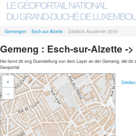
LE GÉOPORTAIL NATIONAL
DU GRAND-DUCHÉ DE LUXEMBO
Gemengen
/
Esch-sur-Alzette
/
Déidlech Accidenter 2019
Gemeng : Esch-sur-Alzette ->
Hei fannt dir eng Duerstellung vun dem Layer an der Gemeng, déi dir 
Geoportal.
+
Déidle
–