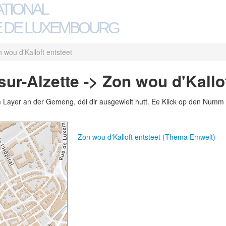
ATIONAL
 DE LUXEMBOURG
 wou d'Kalloft entsteet
r-Alzette -> Zon wou d'Kallof
m Layer an der Gemeng, déi dir ausgewielt hutt. Ee Klick op den Numm 
Zon wou d'Kalloft entsteet (Thema Emwelt)