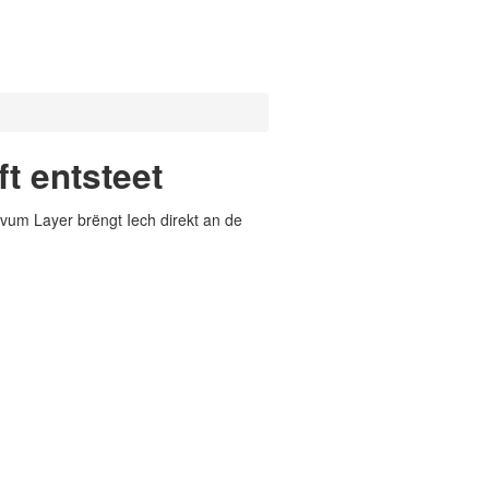
t entsteet
vum Layer brëngt Iech direkt an de