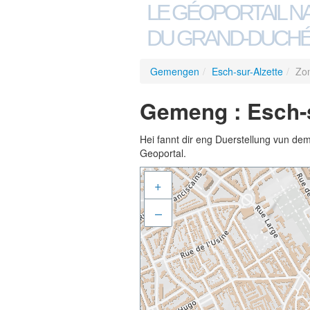
LE GÉOPORTAIL N
DU GRAND-DUCHÉ
Gemengen
/
Esch-sur-Alzette
/
Zon
Gemeng : Esch-su
Hei fannt dir eng Duerstellung vun de
Geoportal.
+
–