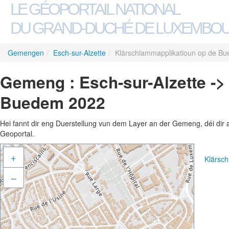
LE GÉOPORTAIL NATIONAL
DU GRAND-DUCHÉ DE LUXEMBO
Gemengen
/
Esch-sur-Alzette
/
Klärschlammapplikatioun op de B
Gemeng : Esch-sur-Alzette ->
Buedem 2022
Hei fannt dir eng Duerstellung vun dem Layer an der Gemeng, déi dir 
Geoportal.
+
Klärsc
–