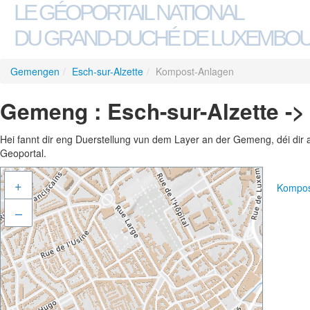
LE GÉOPORTAIL NATIONAL
DU GRAND-DUCHÉ DE LUXEMBO
Gemengen
/
Esch-sur-Alzette
/
Kompost-Anlagen
Gemeng : Esch-sur-Alzette -
Hei fannt dir eng Duerstellung vun dem Layer an der Gemeng, déi dir 
Geoportal.
+
Kompos
–