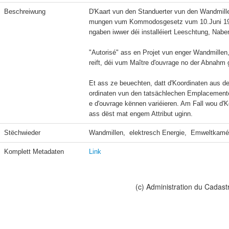
Beschreiwung
D'Kaart vun den Standuerter vun den Wandmill
mungen vum Kommodosgesetz vum 10.Juni 1999 iw
ngaben iwwer déi installéiert Leeschtung, Nab
"Autorisé" ass en Projet vun enger Wandmillen
reift, déi vum Maître d'ouvrage no der Abnahm g
Et ass ze beuechten, datt d'Koordinaten aus 
ordinaten vun den tatsächlechen Emplacement
e d'ouvrage kënnen variéieren. Am Fall wou d'K
ass dëst mat engem Attribut uginn.
Stëchwieder
Wandmillen,  elektresch Energie,  Emweltkamé
Komplett Metadaten
Link
(c) Administration du Cadast