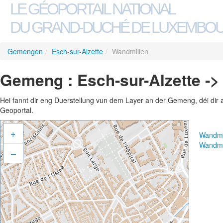
LE GÉOPORTAIL NATIONAL
DU GRAND-DUCHÉ DE LUXEMBO
Gemengen
/
Esch-sur-Alzette
/
Wandmillen
Gemeng : Esch-sur-Alzette -
Hei fannt dir eng Duerstellung vun dem Layer an der Gemeng, déi dir 
Geoportal.
+
Wandmi
Wandmi
–