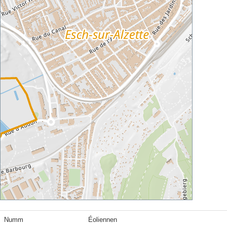
Numm
Éoliennen