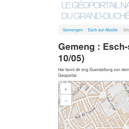
LE GÉOPORTAIL N
DU GRAND-DUCHÉ
Gemengen
/
Esch-sur-Alzette
/
Sil
Gemeng : Esch-su
10/05)
Hei fannt dir eng Duerstellung vun de
Geoportal.
+
–