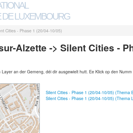
ATIONAL
 DE LUXEMBOURG
ent Cities - Phase 1 (20/04-10/05)
r-Alzette -> Silent Cities - P
m Layer an der Gemeng, déi dir ausgewielt hutt. Ee Klick op den Numm 
Silent Cities - Phase 1 (20/04-10/05) (Thema 
Silent Cities - Phase 1 (20/04-10/05) (Thema 