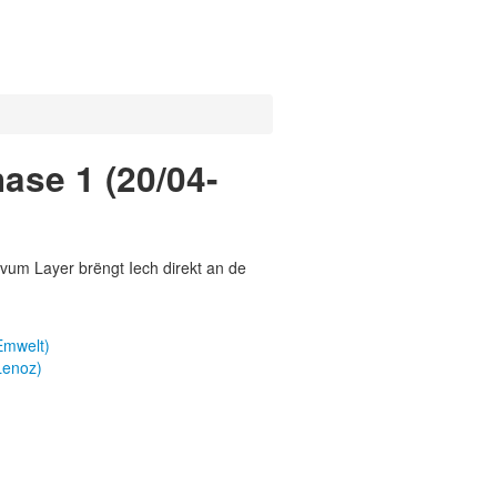
hase 1 (20/04-
vum Layer brëngt Iech direkt an de
Emwelt)
Lenoz)