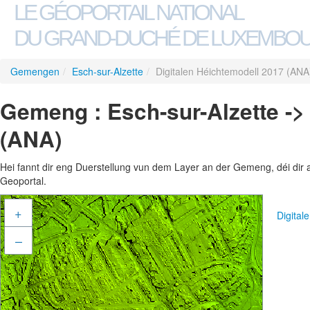
LE GÉOPORTAIL NATIONAL
DU GRAND-DUCHÉ DE LUXEMBO
Gemengen
/
Esch-sur-Alzette
/
Digitalen Héichtemodell 2017 (ANA
Gemeng : Esch-sur-Alzette ->
(ANA)
Hei fannt dir eng Duerstellung vun dem Layer an der Gemeng, déi dir 
Geoportal.
+
Digita
–