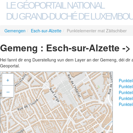
LE GÉOPORTAIL NATIONAL
DU GRAND-DUCHÉ DE LUXEMBO
Gemengen
/
Esch-sur-Alzette
/
Punktelementer mat Zäitschiber
Gemeng : Esch-sur-Alzette ->
Hei fannt dir eng Duerstellung vun dem Layer an der Gemeng, déi dir 
Geoportal.
+
Punkte
Punkte
–
Punkte
Punktel
Punktel