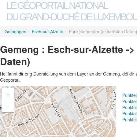
LE GÉOPORTAIL NATIONAL
DU GRAND-DUCHÉ DE LUXEMBO
Gemengen
/
Esch-sur-Alzette
/
Punktelementer (aktuellsten Daten
Gemeng : Esch-sur-Alzette ->
Daten)
Hei fannt dir eng Duerstellung vun dem Layer an der Gemeng, déi dir 
Geoportal.
+
Punktel
Punktel
–
Punktel
Punktel
Punktel