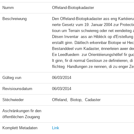
Numm
Offeland-Biotopkadaster
Beschreiwung
Den Offeland-Biotopkadaster ass eng Kartéieru
nerte Gesetz vum 19. Januar 2004 zur Protectiou
tioun um Terrain schwiereg oder net eendeiteg a
Dësen Inventar  ass an Hibléck op d'Erstellun
erstallt ginn. Däitlech erkennbar Biotope wi He
Bestanddeel vum Kadaster, ënnerleien awer der
Ee Leedfuedem  zur Orientéierungshëllef fir 
lt ginn, fir di normal Gestioun ze definéieren,
Gülteg vun
06/03/2014
Revisiounsdatum
06/03/2014
Stëchwieder
Offeland,  Biotop,  Cadaster
Aschränkungen fir den 
öffentlëchen Zougang
Komplett Metadaten
Link