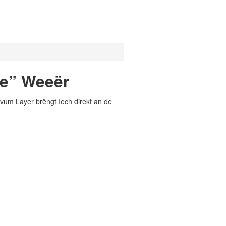
re” Weeër
vum Layer brëngt Iech direkt an de