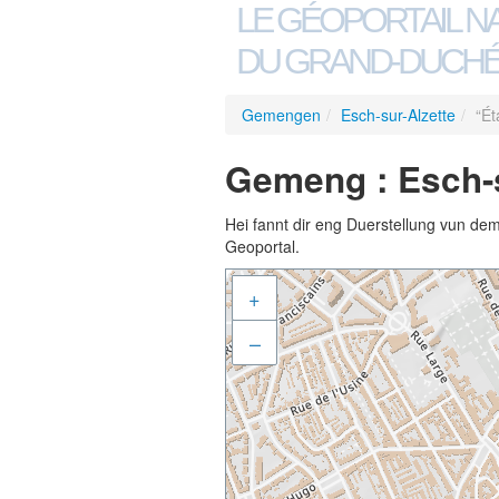
LE GÉOPORTAIL N
DU GRAND-DUCHÉ
Gemengen
/
Esch-sur-Alzette
/
“Ét
Gemeng : Esch-s
Hei fannt dir eng Duerstellung vun de
Geoportal.
+
–