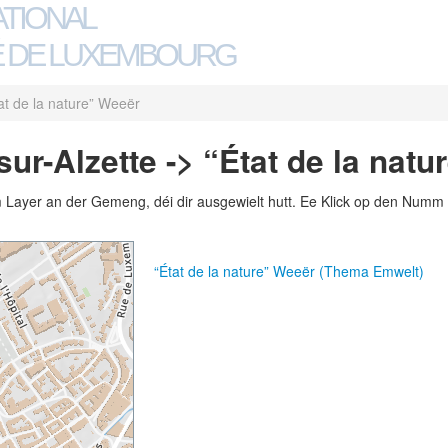
ATIONAL
 DE LUXEMBOURG
at de la nature” Weeër
ur-Alzette -> “État de la natu
m Layer an der Gemeng, déi dir ausgewielt hutt. Ee Klick op den Numm 
“État de la nature” Weeër (Thema Emwelt)