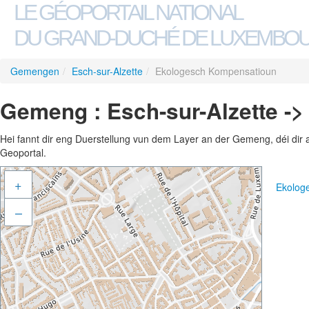
LE GÉOPORTAIL NATIONAL
DU GRAND-DUCHÉ DE LUXEMBO
Gemengen
/
Esch-sur-Alzette
/
Ekologesch Kompensatioun
Gemeng : Esch-sur-Alzette -
Hei fannt dir eng Duerstellung vun dem Layer an der Gemeng, déi dir 
Geoportal.
+
Ekolog
–