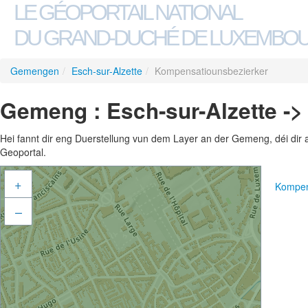
LE GÉOPORTAIL NATIONAL
DU GRAND-DUCHÉ DE LUXEMBO
Gemengen
/
Esch-sur-Alzette
/
Kompensatiounsbezierker
Gemeng : Esch-sur-Alzette -
Hei fannt dir eng Duerstellung vun dem Layer an der Gemeng, déi dir 
Geoportal.
+
Kompen
–